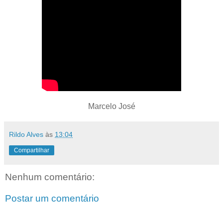
Marcelo José
Rildo Alves
às
13:04
Compartilhar
Nenhum comentário:
Postar um comentário