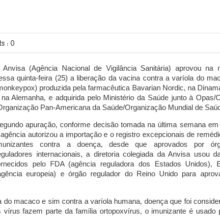
s : 0
 Anvisa (Agência Nacional de Vigilância Sanitária) aprovou na n
essa quinta-feira (25) a liberação da vacina contra a varíola do ma
monkeypox) produzida pela farmacêutica Bavarian Nordic, na Dinam
 na Alemanha, e adquirida pelo Ministério da Saúde junto à Opas
Organização Pan-Americana da Saúde/Organização Mundial de Saú
egundo apuração, conforme decisão tomada na última semana em
 agência autorizou a importação e o registro excepcionais de remédi
munizantes contra a doença, desde que aprovados por ór
eguladores internacionais, a diretoria colegiada da Anvisa usou d
ornecidos pelo FDA (agência reguladora dos Estados Unidos),
agência europeia) e órgão regulador do Reino Unido para aprov
ola do macaco e sim contra a varíola humana, doença que foi conside
írus fazem parte da família ortopoxvírus, o imunizante é usado 