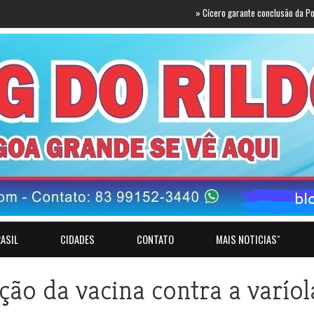
»
Cícero garante conclusão da Ponte do Futu
ASIL
CIDADES
CONTATO
MAIS NOTICIASˇ
ção da vacina contra a varíol