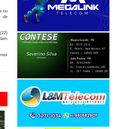
a ou
s de
(22)
idam
enas