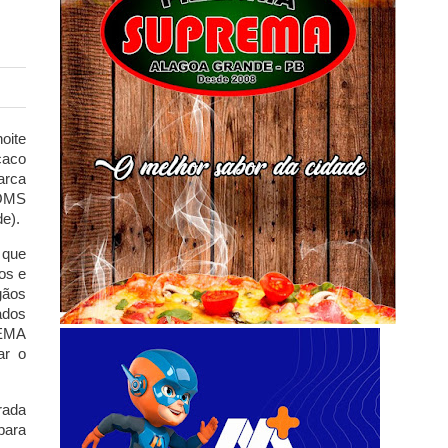
oite
caco
arca
/OMS
de).
 que
os e
gãos
ados
 EMA
ar o
rada
para