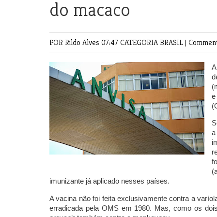
do macaco
POR Rildo Alves
07:47 CATEGORIA
BRASIL
|
Comment
A
d
(
e
(
S
a
i
r
f
(
imunizante já aplicado nesses países.
A vacina não foi feita exclusivamente contra a varí
erradicada pela OMS em 1980. Mas, como os dois v