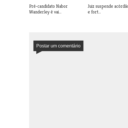
Pré-candidato Nabor
Juiz suspende acórdã
Wanderley é vai...
e fort...
Postar um comentário