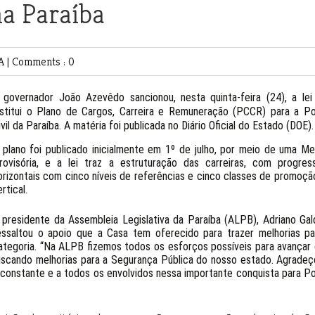
na Paraíba
CA
|
Comments : 0
 governador João Azevêdo sancionou, nesta quinta-feira (24), a lei
nstitui o Plano de Cargos, Carreira e Remuneração (PCCR) para a Pol
ivil da Paraíba. A matéria foi publicada no Diário Oficial do Estado (DOE).
 plano foi publicado inicialmente em 1º de julho, por meio de uma Me
rovisória, e a lei traz a estruturação das carreiras, com progres
orizontais com cinco níveis de referências e cinco classes de promoçã
ertical.
 presidente da Assembleia Legislativa da Paraíba (ALPB), Adriano Gald
essaltou o apoio que a Casa tem oferecido para trazer melhorias pa
ategoria. “Na ALPB fizemos todos os esforços possíveis para avançar
uscando melhorias para a Segurança Pública do nosso estado. Agradeç
constante e a todos os envolvidos nessa importante conquista para Pol