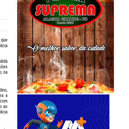
 que
ícia
dida
sões
o, na
ino,
ra a
 com
o ao
ícia