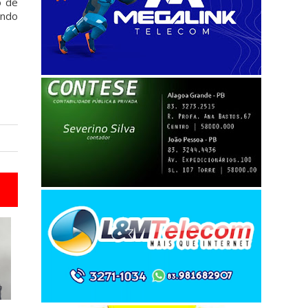
o de
ando