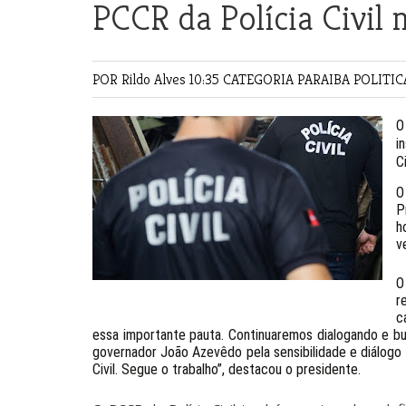
PCCR da Polícia Civil 
POR Rildo Alves
10:35 CATEGORIA
PARAIBA
POLITI
O
i
C
O
P
h
v
O
r
c
essa importante pauta. Continuaremos dialogando e b
governador João Azevêdo pela sensibilidade e diálogo 
Civil. Segue o trabalho”, destacou o presidente.