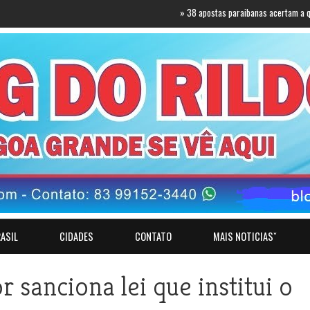
»
38 apostas paraibanas acertam a quadra da M
ASIL
CIDADES
CONTATO
MAIS NOTICIASˇ
r sanciona lei que institui o