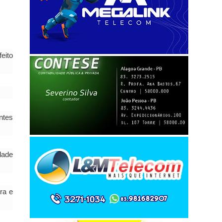
eito
ntes
dade
ra e