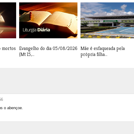
o mortos
Evangelho do dia 05/08/2026
Mãe é esfaqueada pela
(Mt 15,...
própria filha...
56
us o abençoe.