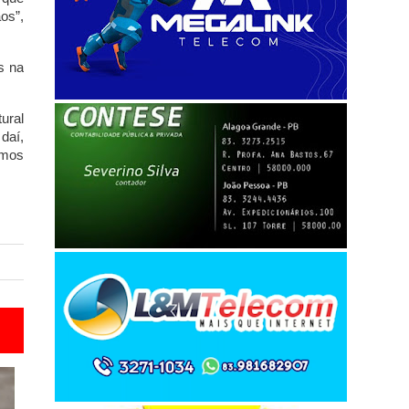
os”,
s na
ural
daí,
emos