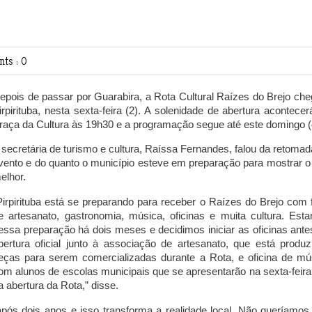
ts : 0
epois de passar por Guarabira, a Rota Cultural Raízes do Brejo che
irpirituba, nesta sexta-feira (2). A solenidade de abertura acontecer
raça da Cultura às 19h30 e a programação segue até este domingo (
 secretária de turismo e cultura, Raíssa Fernandes, falou da retomad
vento e do quanto o município esteve em preparação para mostrar o
elhor.
Pirpirituba está se preparando para receber o Raízes do Brejo com f
e artesanato, gastronomia, música, oficinas e muita cultura. Est
essa preparação há dois meses e decidimos iniciar as oficinas ante
bertura oficial junto à associação de artesanato, que está produz
eças para serem comercializadas durante a Rota, e oficina de mú
om alunos de escolas municipais que se apresentarão na sexta-feira,
a abertura da Rota,” disse.
pós dois anos e isso transforma a realidade local. Não queríamos