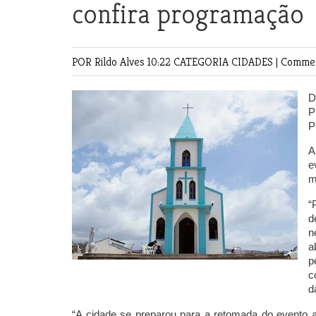
confira programação
POR Rildo Alves
10:22 CATEGORIA
CIDADES
|
Commen
D
P
P
A
e
m
“
d
n
a
p
c
d
“A cidade se preparou para a retomada do evento a