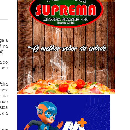
ga a
á na
4).
a do
 seu
eira
amos
s da
indo
sica
 dia
 que