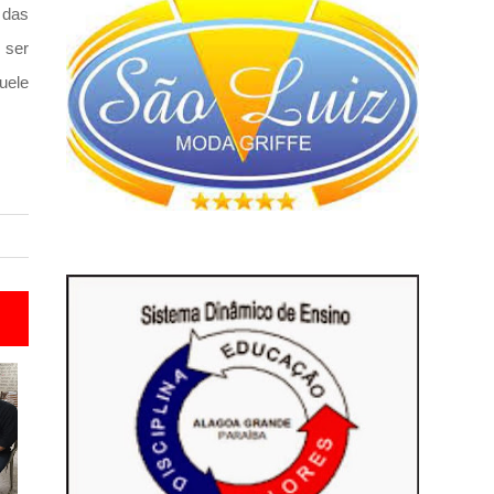
 das
 ser
uele