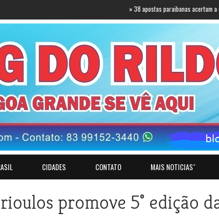
»
38 apostas paraibanas acertam a quadra d
ASIL
CIDADES
CONTATO
MAIS NOTICIASˇ
rioulos promove 5° edição d