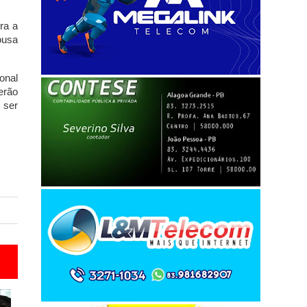
ra a
ousa
onal
erão
 ser