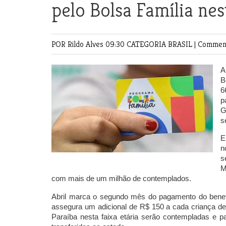
pelo Bolsa Família ne
POR Rildo Alves
09:30 CATEGORIA
BRASIL
|
Comment
A
B
6
p
G
s
E
n
s
M
com mais de um milhão de contemplados.
Abril marca o segundo mês do pagamento do benefí
assegura um adicional de R$ 150 a cada criança de 
Paraíba nesta faixa etária serão contempladas e p