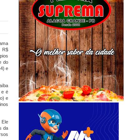
rama
é R$
pios
e do
4) e
aíba
 e é
o) e
inos
 Ele
s da
rsos