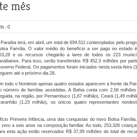
ste mês
s : 0
 Paraíba terá, em abril, um total de 694.511 contemplados pelo prog
olsa Família. O valor médio do benefício a ser pago no estado 
63,28 e os recursos chegarão a lares de todos os 223 municí
araibanos. Para isso, serão transferidos R$ 452,3 milhões por part
overno Federal. Os pagamentos foram iniciados nesta sexta-feira (1
eguem até o próximo dia 28.
m todo o Nordeste apenas quatro estados aparecem à frente da Par
o número de famílias assistidas. A Bahia conta com 2,56 milhões
eguida, na região, por Pernambuco (1,67 milhão), Ceará (1,49 milhã
aranhão (1,23 milhão), os únicos quatro representantes nordest
cio Primeira Infância, uma das conquistas do novo Bolsa Família.
zero a seis anos na composição familiar. Ao todo, 253.326 criança
ara esta ação estão reservados R$ 37,99 milhões do total de recu