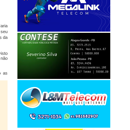
aria
 seu
es da
isto
 não
o as