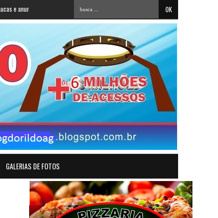
ia adesão a Cícero Lucena
»
38 apostas paraibanas acertam a quadra da Mega-Sena 
GALERIAS DE FOTOS
e