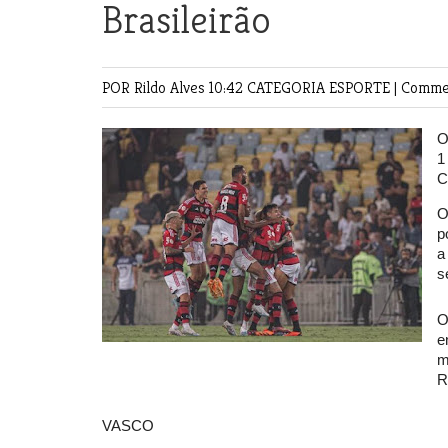
Brasileirão
POR Rildo Alves
10:42 CATEGORIA
ESPORTE
|
Commen
O
1
C
O
p
a
s
O
e
m
R
VASCO