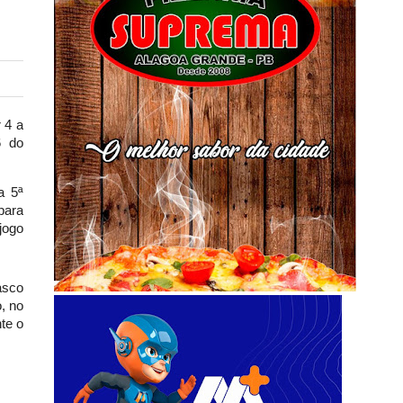
 4 a
6 do
a 5ª
 para
jogo
asco
, no
te o