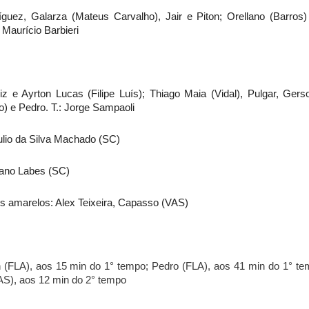
ez, Galarza (Mateus Carvalho), Jair e Piton; Orellano (Barros)
: Maurício Barbieri
 e Ayrton Lucas (Filipe Luís); Thiago Maia (Vidal), Pulgar, Gers
) e Pedro. T.: Jorge Sampaoli
áulio da Silva Machado (SC)
cano Labes (SC)
s amarelos: Alex Teixeira, Capasso (VAS)
 (FLA), aos 15 min do 1° tempo; Pedro (FLA), aos 41 min do 1° te
AS), aos 12 min do 2° tempo