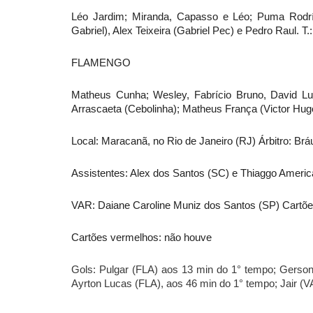
Léo Jardim; Miranda, Capasso e Léo; Puma Rodrígu
Gabriel), Alex Teixeira (Gabriel Pec) e Pedro Raul. T.
FLAMENGO
Matheus Cunha; Wesley, Fabrício Bruno, David Luiz
Arrascaeta (Cebolinha); Matheus França (Victor Hugo
Local: Maracanã, no Rio de Janeiro (RJ) Árbitro: Br
Assistentes: Alex dos Santos (SC) e Thiaggo Ameri
VAR: Daiane Caroline Muniz dos Santos (SP) Cartõe
Cartões vermelhos: não houve
Gols: Pulgar (FLA) aos 13 min do 1° tempo; Gerson
Ayrton Lucas (FLA), aos 46 min do 1° tempo; Jair (V