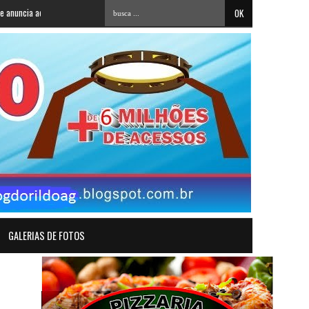
desão a Cícero Lucena
»
38 apostas paraibanas acertam a quadra da Mega-Sena e fat
GALERIAS DE FOTOS