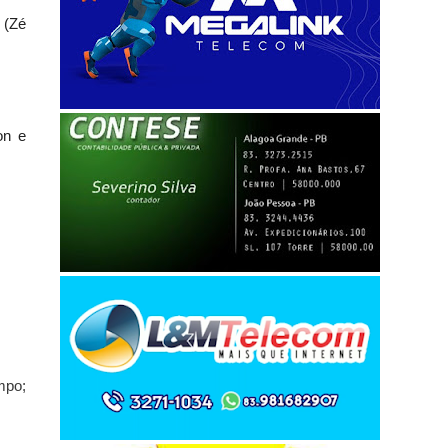
 (Zé
on e
mpo;