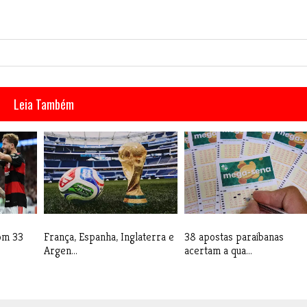
Leia Também
com 33
França, Espanha, Inglaterra e
38 apostas paraibanas
Argen...
acertam a qua...