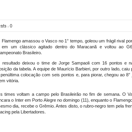
ts : 0
 Flamengo amassou o Vasco no 1° tempo, goleou um frágil rival por
 em um clássico agitado dentro do Maracanã e voltou ao G
ampeonato Brasileiro.
 resultado deixou o time de Jorge Sampaoli com 16 pontos e n
osição da tabela. A equipe de Maurício Barbieri, por outro lado, caiu
 penúltima colocação com seis pontos e, para piorar, chegou ao 8° 
em vitória.
s times voltam a campo pelo Brasileirão no fim de semana. O V
ncara o Inter em Porto Alegre no domingo (11), enquanto o Flamengo
esmo dia, recebe o Grêmio. Antes disto, o rubro-negro tem pela fren
acing pela Libertadores.