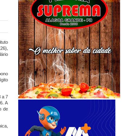
tuto
26),
ário
bono
gito
 a 7
6. A
o de
ica,