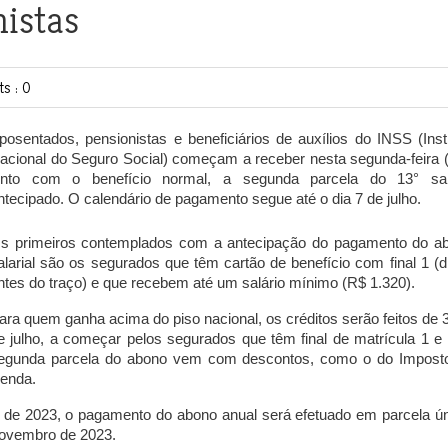
istas
s : 0
posentados, pensionistas e beneficiários de auxílios do
I
NSS (Insti
acional do Seguro Social)
começam a receber nesta segunda-feira (
unto com o benefício normal, a segunda parcela do 13° sal
ntecipado. O calendário de pagamento segue até o dia 7 de julho.
s primeiros contemplados com a antecipação do pagamento do a
alarial são os segurados que têm cartão de benefício com final 1 (dí
ntes do traço) e que recebem até um salário mínimo (R$ 1.320).
ara quem ganha acima do piso nacional, os créditos serão feitos de 3
e julho, a começar pelos segurados que têm final de matrícula 1 e 
egunda parcela do abono vem com descontos, como o do Impost
enda.
 de 2023, o pagamento do abono anual será efetuado em parcela ún
novembro de 2023.