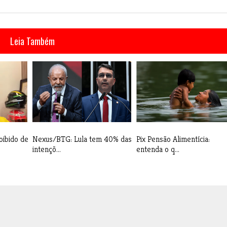
Leia Também
oibido de
Nexus/BTG: Lula tem 40% das
Pix Pensão Alimentícia:
intençõ...
entenda o q...