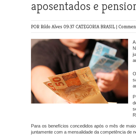
aposentados e pension
POR Rildo Alves
09:37 CATEGORIA
BRASIL
|
Comment
A
N
j
a
O
s
a
P
d
s
R
Para os benefícios concedidos após o mês de maio
juntamente com a mensalidade da competência de 