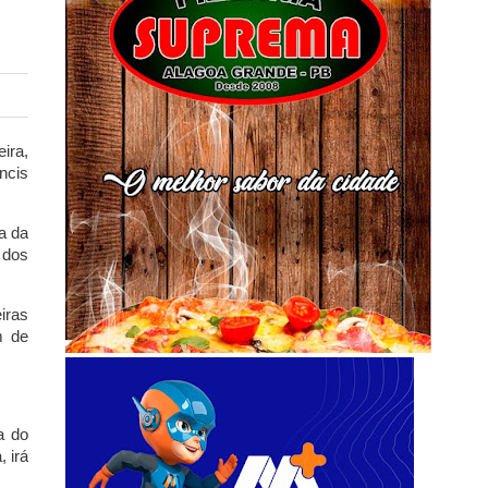
ira,
ncis
a da
 dos
iras
m de
a do
 irá