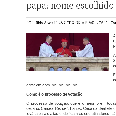
papa; nome escolhido
POR Rildo Alves
14:28 CATEGORIA
BRASIL
CAPA
|
Co
A
8
P
A
S
c
E
d
gritar em coro 'olê, olê, olê, olê'.
Como é o processo de votação
O processo de votação, que é o mesmo em todas as
decano, Cardeal Re, de 91 anos. Cada cardeal eleitor
levá-la para o altar, onde ficam os escrutinadores. L