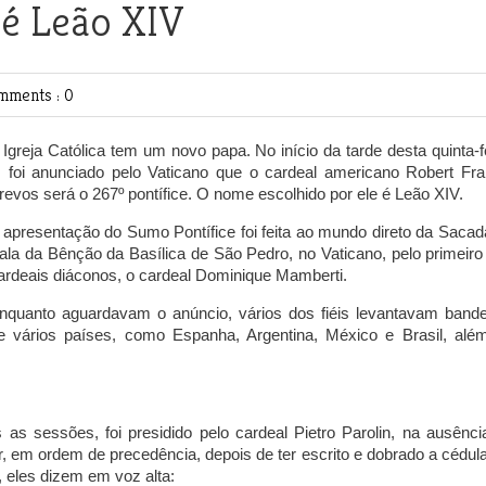
 é Leão XIV
mments : 0
 Igreja Católica tem um novo papa. No início da tarde desta quinta-fe
, foi anunciado pelo Vaticano que o cardeal americano Robert Fra
revos será o 267º pontífice. O nome escolhido por ele é Leão XIV.
 apresentação do Sumo Pontífice foi feita ao mundo direto da Sacad
ala da Bênção da Basílica de São Pedro, no Vaticano, pelo primeiro
ardeais diáconos, o cardeal Dominique Mamberti.
nquanto aguardavam o anúncio, vários dos fiéis levantavam bande
e vários países, como Espanha, Argentina, México e Brasil, alé
 sessões, foi presidido pelo cardeal Pietro Parolin, na ausênci
, em ordem de precedência, depois de ter escrito e dobrado a cédula,
á, eles dizem em voz alta: