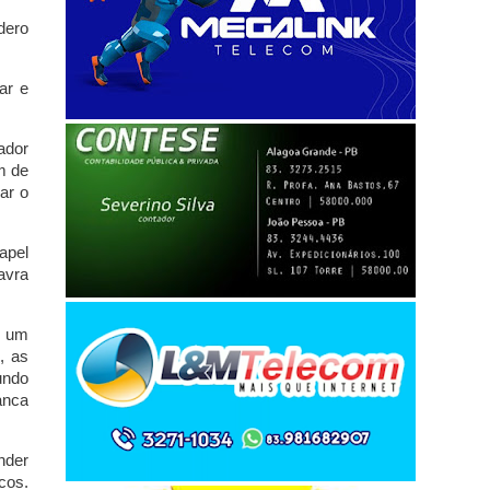
dero
ar e
ador
m de
ar o
apel
avra
m um
, as
undo
anca
nder
cos.