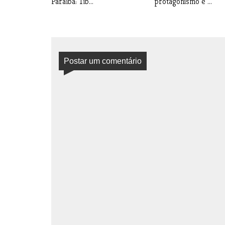
Paraíba: Tib...
protagonismo e ...
Postar um comentário