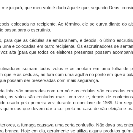
me julgará, que meu voto é dado àquele que, segundo Deus, consi
is colocada no recipiente. Ao término, ele se curva diante do alt
o passa para o escrutínio.
s, para que as cédulas se embaralhem, e depois, o último escrutin
a urna e colocadas em outro recipiente. Os escrutinadores se senta
em voz alta (para que todos os eleitores presentes possam acompanh
rutinadores somam todos votos e os anotam em uma folha de p
m que lê as cédulas, as fura com uma agulha no ponto em que a pal
ra que possam ser preservadas com mais segurança.
s da linha são amarradas com um nó e as cédulas são colocadas e
to, os votos são contados mais uma vez e, depois de conferidos
ido usado pela primeira vez durante o conclave de 1939. Um seg
os químicos que devem dar a cor preta no caso de não eleição e br
teriores, a fumaça causava uma certa confusão. Não dava pra ente
 branca. Hoje em dia, geralmente se utiliza alguns produtos quími