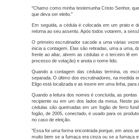
“Chamo como minha testemunha Cristo Senhor, que 
que deva ser eleito.”
Em seguida, a cédula é colocada em um prato e depo
retorna ao seu assento. Após todos votarem, a sessã
O primeiro escrutinador sacode a urna várias veze
inicia a contagem. Elas são retiradas, uma a uma, d
frente ao altar, abrem as cédulas e o terceiro lê 
processo de votação) e anota o nome lido.
Quando a contagem das cédulas termina, os esc
separada. O último dos escrutinadores, na medida e
Eligo está localizada e as insere em uma linha, pa
Quando a leitura dos nomes é concluída, as ponta
recipiente ou em um dos lados da mesa. Neste pon
cédulas são queimadas em um fogão de ferro fund
fogão, de 2005, conectado, é usado para os produt
no caso de eleição.
“Essa foi uma forma encontrada porque, em anos an
muito bem se a fumaça era cinza ou se a fumaça era