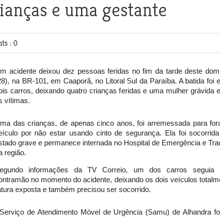
crianças e uma gestante
s : 0
m acidente deixou dez pessoas feridas no fim da tarde deste dom
28), na BR-101, em Caaporã, no Litoral Sul da Paraíba. A batida foi e
ois carros, deixando quatro crianças feridas e uma mulher grávida e
s vítimas.
ma das crianças, de apenas cinco anos, foi arremessada para for
eículo por não estar usando cinto de segurança. Ela foi socorrid
stado grave e permanece internada no Hospital de Emergência e Tr
a região.
egundo informações da TV Correio, um dos carros seguia 
ontramão no momento do acidente, deixando os dois veículos totalm
atura exposta e também precisou ser socorrido.
Serviço de Atendimento Móvel de Urgência (Samu) de Alhandra f