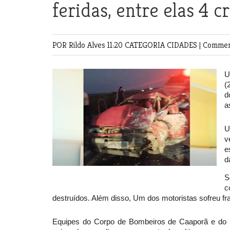
feridas, entre elas 4 
POR Rildo Alves
11:20 CATEGORIA
CIDADES
|
Comment
U
(
d
a
U
v
e
d
S
c
destruídos. Além disso, Um dos motoristas sofreu fr
Equipes do Corpo de Bombeiros de Caaporã e do 