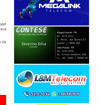
EHAP
rava
te da