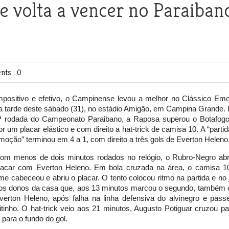
e volta a vencer no Paraiban
ts : 0
mpositivo e efetivo, o Campinense levou a melhor no Clássico Em
a tarde deste sábado (31), no estádio Amigão, em Campina Grande. 
ª rodada do Campeonato Paraibano, a Raposa superou o Botafog
or um placar elástico e com direito a hat-trick de camisa 10. A “parti
moção” terminou em 4 a 1, com direito a três gols de Everton Heleno
om menos de dois minutos rodados no relógio, o Rubro-Negro abr
lacar com Everton Heleno. Em bola cruzada na área, o camisa 1
ime cabeceou e abriu o placar. O tento colocou ritmo na partida e no 
os donos da casa que, aos 13 minutos marcou o segundo, também
verton Heleno, após falha na linha defensiva do alvinegro e pass
itinho. O hat-trick veio aos 21 minutos, Augusto Potiguar cruzou pa
para o fundo do gol.