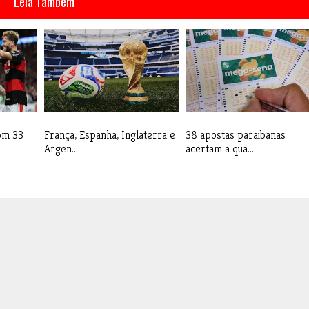
Leia Também
com 33
França, Espanha, Inglaterra e
38 apostas paraibanas
Argen...
acertam a qua...