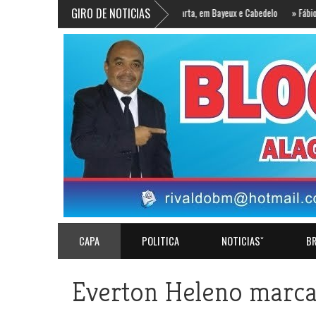
GIRO DE NOTICIAS
o mortos a tiros na madrugada desta quarta, em Bayeux e Cabedelo
»
Fábio Tyrone vis
CAPA
POLITICA
NOTICIASˇ
BR
Everton Heleno marca