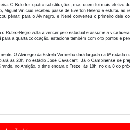
ira. O Belo fez quatro substituições, mas quem foi mais efetivo de
o, Miguel Vinícius recebeu passe de Everton Heleno e estufou as r
cou pênalti para o Alvinegro, e Nenê converteu o primeiro dele c
 o Rubro-Negro volta a vencer pelo estadual e assume a vice lidera
ai para a quarta colocação, estaciona também com oito pontos e per
ente. O Alvinegro da Estrela Vermelha dará largada na 6ª rodada no
 rolará às 20h, no estádio José Cavalcanti. Já o Campinense se pre
rande, no Amigão, o time encara o Treze, às 18h, no dia 8 do pró