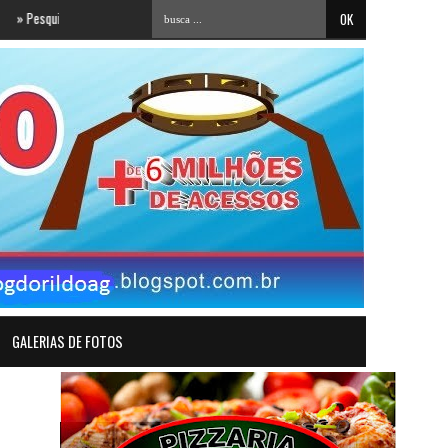
isa SETA/Polêmica Paraíba: Tibério Limeira se consolida entre os favoritos para a ALPB
GALERIAS DE FOTOS