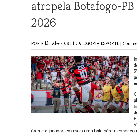
atropela Botafogo-PB 
2026
POR Rildo Alves
09:31 CATEGORIA
ESPORTE
|
Commen
I
d
5
p
e
C
p
t
d
E
V
área e o jogador, em mais uma bola aérea, cabeceou 