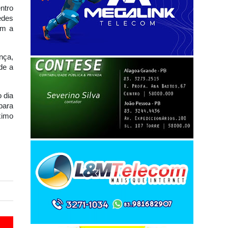
ntro
edes
om a
nça,
de a
 dia
para
ximo