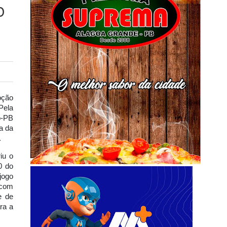
o
oção
Pela
o-PB
da da
.
iu o
0 do
jogo
 com
e de
ra a