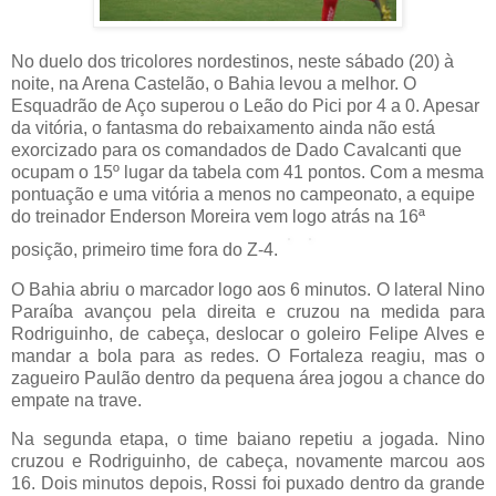
No duelo dos tricolores nordestinos, neste
sábado
(20) à
noite, na Arena Castelão, o Bahia levou a melhor. O
Esquadrão de Aço superou o Leão do Pici por 4 a 0. Apesar
da vitória, o fantasma do rebaixamento ainda não está
exorcizado para os comandados de Dado Cavalcanti que
ocupam o 15º lugar da tabela com 41 pontos. Com a mesma
pontuação e uma vitória a menos no campeonato, a equipe
do treinador Enderson Moreira vem logo atrás na 16ª
posição, primeiro time fora do Z-4.
O Bahia abriu o marcador logo aos 6 minutos. O lateral Nino
Paraíba avançou pela direita e cruzou na medida para
Rodriguinho, de cabeça, deslocar o goleiro Felipe Alves e
mandar a bola para as redes. O Fortaleza reagiu, mas o
zagueiro Paulão dentro da pequena área jogou a chance do
empate na trave.
Na
segunda
etapa, o time baiano repetiu a jogada. Nino
cruzou e Rodriguinho, de cabeça, novamente marcou aos
16. Dois minutos depois, Rossi foi puxado dentro da grande