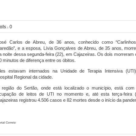
ts : 0
osé Carlos de Abreu, de 36 anos, conhecido como “Carlinho
aredão”, e a esposa, Lívia Gonçalves de Abreu, de 35 anos, morr
a noite dessa segunda-feira (22), em Cajazeiras. Os dois morreram
0 minutos de diferença entre os óbitos.
les estavam internados na Unidade de Terapia Intensiva (UTI
ospital Regional da cidade.
 região do Sertão, onde está localizado o município, está com 
cupação de leitos de UTI no momento e, até esta terça-feira (
ajazeiras registrou 4.506 casos e 82 mortes desde o início da pande
rtal Correio