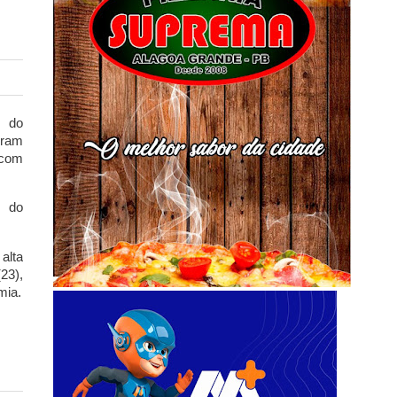
s do
eram
 com
) do
alta
23),
mia.