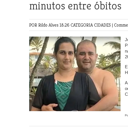
minutos entre óbitos
POR Rildo Alves
18:26 CATEGORIA
CIDADES
|
Commen
J
P
n
2
E
H
A
o
C
Po