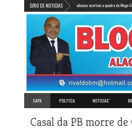
GIRO DE NOTICIAS
»
38 apostas paraibanas acertam a quadra da Mega-Sena e fatura
CAPA
POLITICA
NOTICIASˇ
BR
Casal da PB morre de 