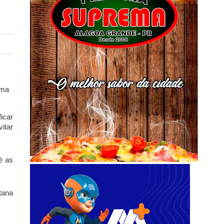
uma
icar
itar
é as
tana