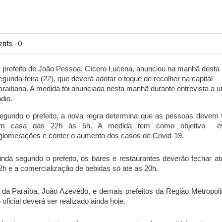
nts : 0
 prefeito de João Pessoa, Cícero Lucena, anunciou na manhã desta
egunda-feira (22), que deverá adotar o toque de recolher na capital
araibana. A medida foi anunciada nesta manhã durante entrevista a 
ádio.
egundo o prefeito, a nova regra determina que as pessoas devem f
m casa das 22h às 5h. A medida tem como objetivo ev
glomerações e conter o aumento dos casos de Covid-19.
inda segundo o prefeito, os bares e restaurantes deverão fechar at
2h e a comercialização de bebidas só até as 20h.
 da Paraíba, João Azevêdo, e demais prefeitos da Região Metropoli
ficial deverá ser realizado ainda hoje.