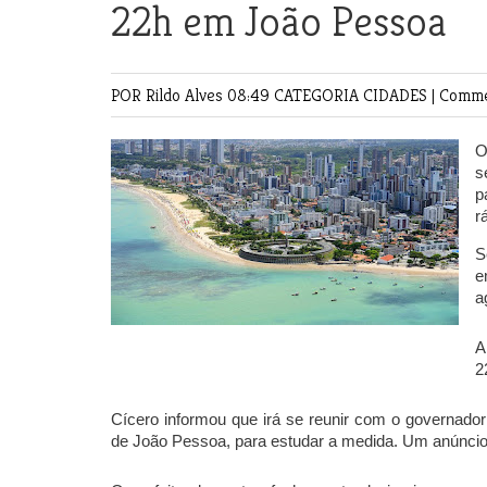
22h em João Pessoa
POR Rildo Alves
08:49 CATEGORIA
CIDADES
|
Comme
O
s
p
r
S
e
a
A
2
Cícero informou que irá se reunir com o governador
de João Pessoa, para estudar a medida. Um anúncio o