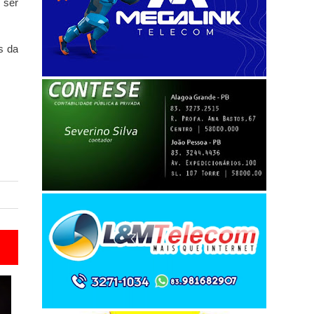
 ser
s da