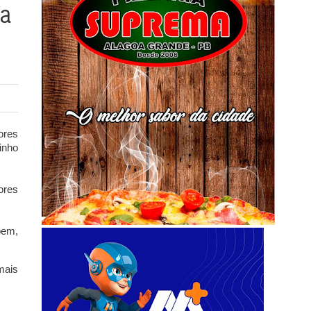
ja
ores
inho
ores
bem,
mais