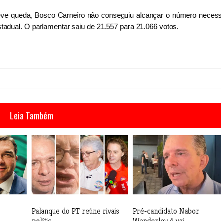
eve queda, Bosco Carneiro não conseguiu alcançar o número necess
stadual. O parlamentar saiu de 21.557 para 21.066 votos.
Leia Também
Palanque do PT reúne rivais
Pré-candidato Nabor
polític...
Wanderley é vai...