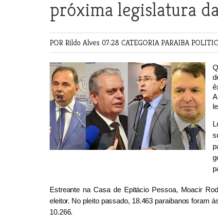
próxima legislatura d
POR Rildo Alves
07:28 CATEGORIA
PARAIBA
POLITI
Q
d
ê
A
l
L
s
p
g
p
Estreante na Casa de Epitácio Pessoa, Moacir Rod
eleitor. No pleito passado, 18.463 paraibanos foram
10.266.