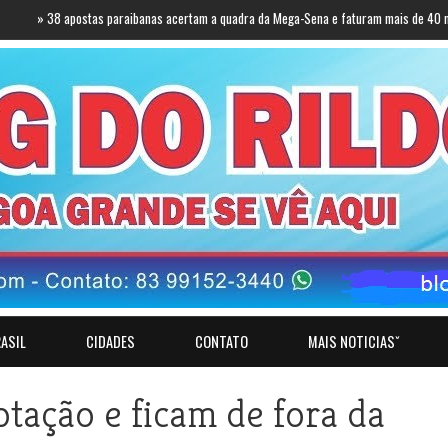
8 apostas paraibanas acertam a quadra da Mega-Sena e faturam mais de 40 mil reais. V
ASIL
CIDADES
CONTATO
MAIS NOTICIASˇ
tação e ficam de fora da