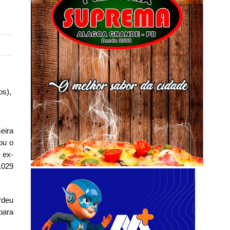
os),
eira
ou o
 ex-
.029
rdeu
para