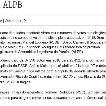
a ALPB
CA
|
Comments : 0
uatro deputados estaduais viram cair o número de votos nas eleições
este ano no comparativo com o último pleito estadual, em 2018. Sem
xito nas urnas, Manoel Ludgério (PSDB), Bosco Carneiro (Republican
nísio Maia (PSB) e Moacir Rodrigues (PL) ficarão fora da próxima
egislatura da Assembleia Legislativa da Paraíba (ALPB).
udgério caiu de 37.390 votos em 2018 para 23.492, ficando na prim
uplência do PSDB. Anísio Maia, que até abril era filiado ao PT e deix
artido em meio à briga interna com a cúpula da legenda liderada pelo
overnador Ricardo Coutinho, reduziu em 10.170 votos. Ele caiu de 23
ara 12.859 sufrágios.
rigues, irmão do ex-prefeito Romero Rodrigues (PSC), também pe
 às urnas para eleger o campinense, enquanto esse ano o número caiu 