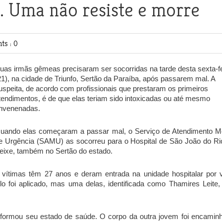
 Uma não resiste e morre
s : 0
uas irmãs gêmeas precisaram ser socorridas na tarde desta sexta-fe
21), na cidade de Triunfo, Sertão da Paraíba, após passarem mal. A
uspeita, de acordo com profissionais que prestaram os primeiros
tendimentos, é de que elas teriam sido intoxicadas ou até mesmo
nvenenadas.
uando elas começaram a passar mal, o Serviço de Atendimento M
e Urgência (SAMU) as socorreu para o Hospital de São João do Ri
eixe, também no Sertão do estado.
 vítimas têm 27 anos e deram entrada na unidade hospitalar por v
lo foi aplicado, mas uma delas, identificada como Thamires Leite,
informou seu estado de saúde. O corpo da outra jovem foi encamin