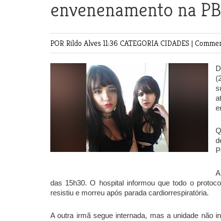
envenenamento na PB.
POR Rildo Alves
11:36 CATEGORIA
CIDADES
|
Comment
D
(
s
a
e
Q
d
P
A
das 15h30. O hospital informou que todo o protoco
resistiu e morreu após parada cardiorrespiratória.
A outra irmã segue internada, mas a unidade não 