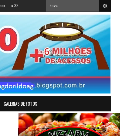
 apostas paraibanas acertam a quadra da Mega-Sena e faturam mais de 40 mil reais. V
GALERIAS DE FOTOS