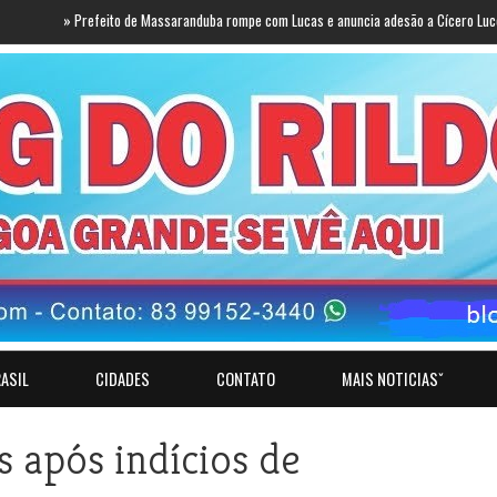
»
Prefeito de Massaranduba rompe com Lucas e anuncia adesão a Cícero Lucena
»
38
ASIL
CIDADES
CONTATO
MAIS NOTICIASˇ
 após indícios de