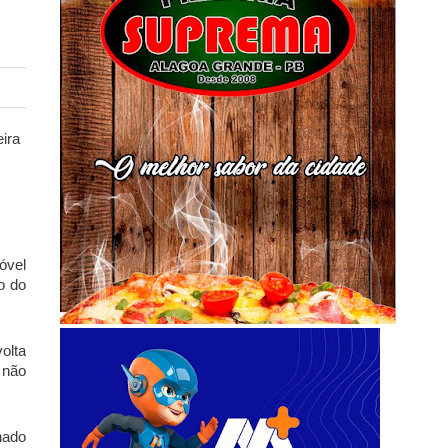
ira
óvel
o do
olta
 não
hado