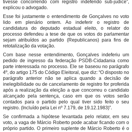
tivesse concorrendo com registro indeferido sub-judice”,
explicou o advogado.
Esse foi justamente o entendimento de Gonçalves no voto
lido em plenário ontem. Ao indeferir o registro de
candidatura do deputado estadual eleito, o relator do
processo defendeu a tese de que os votos do parlamentar
sejam atribuídos ao partido (Republicanos) para fins de
retotalização da votação.
Com base nesse entendimento, Gonçalves indeferiu um
pedido de ingresso da federação PSDB-Cidadania como
parte interessada no processo. Ele se baseou no parágrafo
4º, do artigo 175 do Código Eleitoral, que diz: “O disposto no
parágrafo anterior não se aplica quando a decisão de
inelegibilidade ou de cancelamento de registro for proferida
após a realização da eleição a que concorreu o candidato
alcançado pela sentença, caso em que os votos serão
contados para o partido pelo qual tiver sido feito o seu
registro. (Incluído pela Lei nº 7.179, de 19.12.1983)”.
Se confirmada a hipótese levantada pelo relator, em seu
voto, a vaga de Márcio Roberto pode acabar ficando com o
próprio partido. O primeiro suplente de Márcio Roberto é o