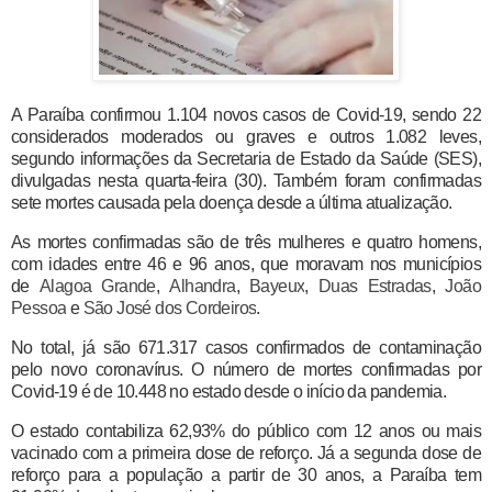
A Paraíba confirmou 1.104 novos casos de Covid-19, sendo 22
considerados moderados ou graves e outros 1.082 leves,
segundo informações da Secretaria de Estado da Saúde (SES),
divulgadas nesta quarta-feira (30). Também foram confirmadas
sete mortes causada pela doença desde a última atualização.
As mortes confirmadas são de três mulheres e quatro homens,
com idades entre 46 e 96 anos, que moravam nos municípios
de
Alagoa Grande
,
Alhandra
,
Bayeux
,
Duas Estradas
,
João
Pessoa
e
São José dos Cordeiros
.
No total, já são 671.317 casos confirmados de contaminação
pelo novo coronavírus. O número de mortes confirmadas por
Covid-19 é de 10.448 no estado desde o início da pandemia.
O estado contabiliza 62,93% do público com 12 anos ou mais
vacinado com a primeira dose de reforço. Já a segunda dose de
reforço para a população a partir de 30 anos, a Paraíba tem