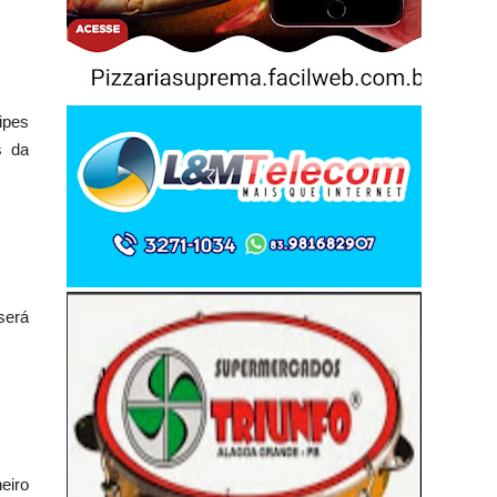
ipes
s da
será
eiro