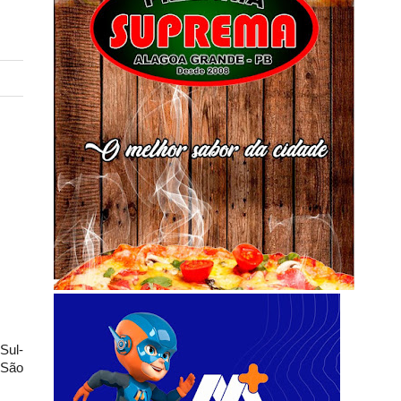
Sul-
 São