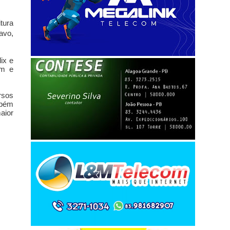
tura
avo,
ix e
am e
rsos
mbém
aior