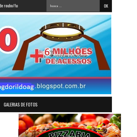
furto em Alagoa Grande
»
TÁ PEGANDO FOGO: Avante se afasta de Lucas Ribeiro e negoci
GALERIAS DE FOTOS