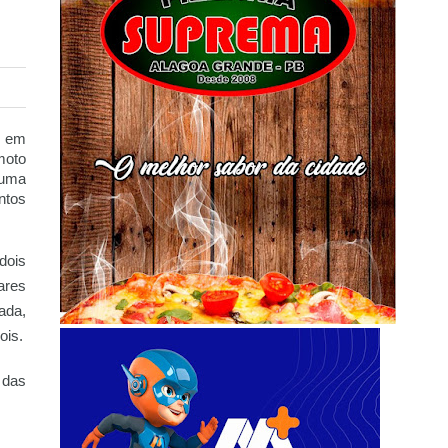
, em
moto
 uma
ntos
dois
ares
ada,
ois.
 das