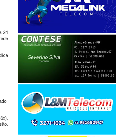
a 24
rede
lica
vado
ão).
são,