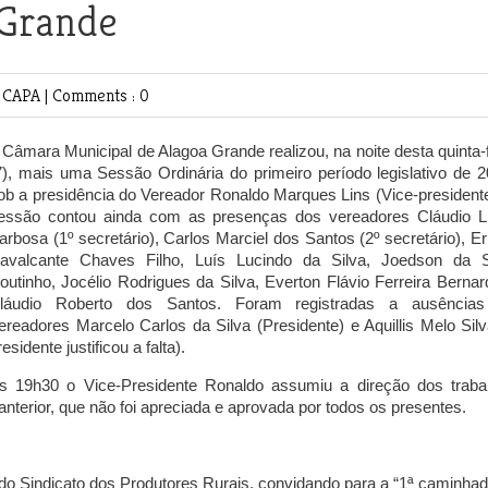
 Grande
E
CAPA
|
Comments : 0
 Câmara Municipal de Alagoa Grande realizou, na noite desta quinta-f
7), mais uma Sessão Ordinária do primeiro período legislativo de 2
ob a presidência do Vereador
Ronaldo Marques Lins (Vice-president
essão contou ainda com as presenças dos vereadores
Cláudio L
arbosa (1º secretário), Carlos Marciel dos Santos (2º secretário), Er
avalcante Chaves Filho, Luís Lucindo da Silva, Joedson da S
outinho, Jocélio Rodrigues da Silva, Everton Flávio Ferreira Bernar
láudio Roberto dos Santos. Foram registradas a ausência
ereadores Marcelo Carlos da Silva (Presidente) e Aquillis Melo Silv
residente justificou a falta).
s 19h30 o Vice-Presidente Ronaldo assumiu a direção dos traba
 anterior, que não foi apreciada e aprovada por todos os presentes.
 do Sindicato dos Produtores Rurais, convidando para a “1ª caminha