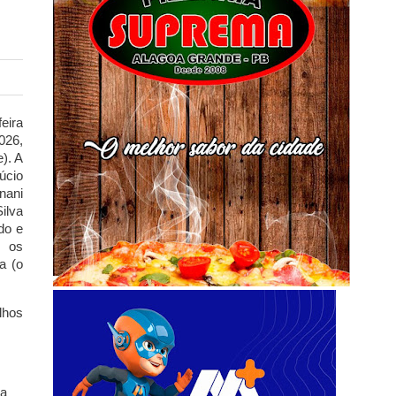
eira
026,
e)
. A
úcio
nani
ilva
do e
s os
a (o
lhos
da