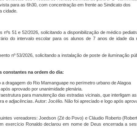
vista para as 6h30, com concentração em frente ao Sindicato dos
da cidade.
nºs 51 e 52/2026, solicitando a disponibilização de médico pediatr
ário do intervalo escolar para os alunos de 7 anos de idade da 
nto nº 53/2026, solicitando a instalação de poste de iluminação púb
s constantes na ordem do dia:
ndo a dragagem do Rio Mamanguape no perímetro urbano de Alagoa
o após aprovado por unanimidade plenária.
raestrutura para manutenção das estradas vicinais, que interligam as
a e adjacências. Autor: Jocélio. Não foi apreciado e logo após apro
uintes vereadores: Joedson (Zé do Povo) e Cláudio Roberto (Robert
 em exercício Ronaldo declarou em nome de Deus encerrada a ses