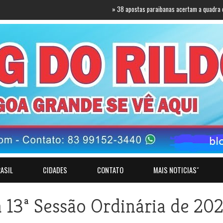
»
38 apostas paraibanas acertam a quadra da Mega-Sena
ASIL
CIDADES
CONTATO
MAIS NOTICIASˇ
 13ª Sessão Ordinária de 20