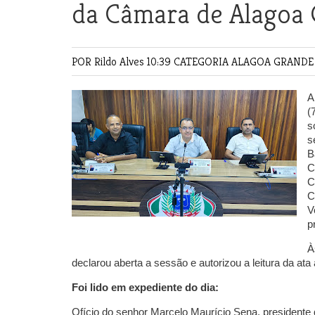
da Câmara de Alagoa
POR Rildo Alves
10:39 CATEGORIA
ALAGOA GRAND
A
(
s
s
B
C
C
C
V
p
À
declarou aberta a sessão e autorizou a leitura da ata
Foi lido em expediente do dia:
Ofício do senhor Marcelo Maurício Sena, presidente