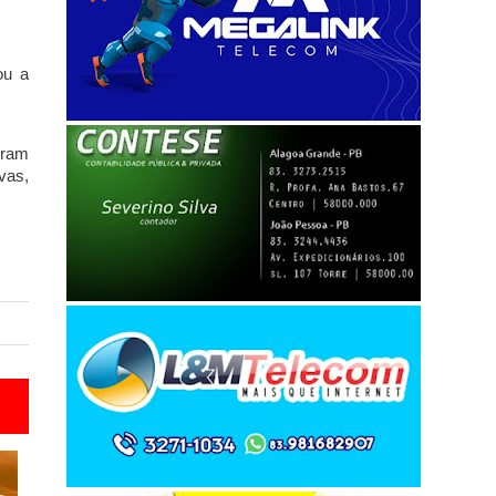
ou a
oram
vas,