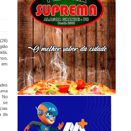
(26)
gião
ada,
nso,
s em
ades
 uma
. No
s se
cias
a da