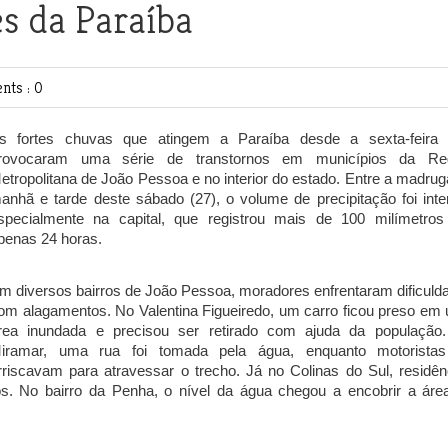
s da Paraíba
ts : 0
s fortes chuvas que atingem a Paraíba desde a sexta-feira 
rovocaram uma série de transtornos em municípios da Re
etropolitana de João Pessoa e no interior do estado. Entre a madrug
anhã e tarde deste sábado (27), o volume de precipitação foi inte
specialmente na capital, que registrou mais de 100 milímetro
penas 24 horas.
m diversos bairros de João Pessoa, moradores enfrentaram dificuld
om alagamentos. No Valentina Figueiredo, um carro ficou preso em
rea inundada e precisou ser retirado com ajuda da população
iramar, uma rua foi tomada pela água, enquanto motorista
rriscavam para atravessar o trecho. Já no Colinas do Sul, residên
os. No bairro da Penha, o nível da água chegou a encobrir a áre