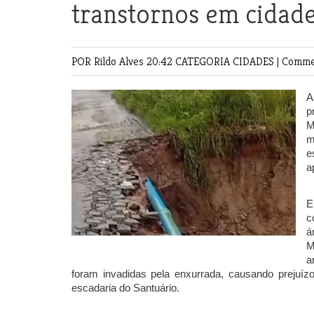
transtornos em cidade
POR Rildo Alves
20:42 CATEGORIA
CIDADES
|
Commen
A
p
M
m
e
a
E
c
á
M
a
foram invadidas pela enxurrada, causando prejuíz
escadaria do Santuário.