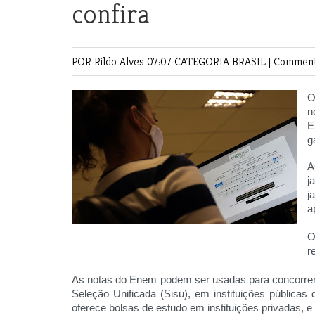
confira
POR Rildo Alves
07:07 CATEGORIA
BRASIL
|
Comment
O
n
E
g
A
j
j
a
O
r
As notas do Enem podem ser usadas para concorrer
Seleção Unificada (Sisu), em instituições públicas
oferece bolsas de estudo em instituições privadas, e