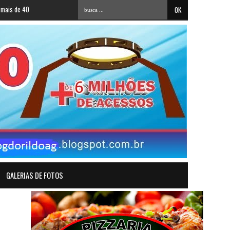
 reais. Veja números
»
Dois adolescentes são mortos a tiros na madrugada desta qua
GALERIAS DE FOTOS