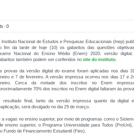
s : 0
 Instituto Nacional de Estudos e Pesquisas Educacionais (Inep) publ
o fim da tarde de hoje (10) os gabaritos das questões objetiva
xame Nacional do Ensino Médio (Enem) 2020, versão digital
abaritos também podem ser conferidos no
site do instituto
.
s provas da versão digital do exame foram aplicadas nos dias 3
aneiro e 7 de fevereiro. A versão impressa ocorreu nos dias 17 e 2
aneiro. Cerca da metade dos inscritos no Enem impres
proximadamente 70% dos inscritos no Enem digital faltaram às prova
 resultado final, tanto da versão impressa quanto da digital 
eaplicação, será divulgado no dia 29 de março.
 a vagas no ensino superior, por meio de programas como o Sistem
 de ensino superior, o Programa Universidade para Todos (ProUni),
 o Fundo de Financiamento Estudantil (Fies).