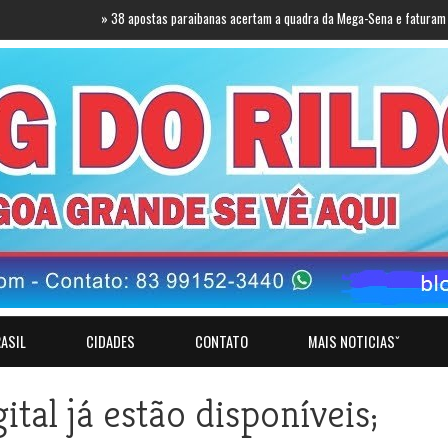
»
38 apostas paraibanas acertam a quadra da Mega-Sena e faturam mais de 40 mil
ASIL
CIDADES
CONTATO
MAIS NOTICIASˇ
tal já estão disponíveis;