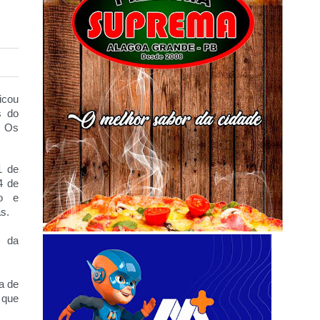
icou
s do
. Os
1 de
4 de
so e
s.
e da
a de
 que