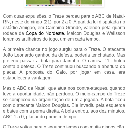
Com duas expulsões, o Treze perdeu para o ABC de Natal-
RN, neste domingo (21), por 2 a 0. A partida foi disputada no
estádio Amigão, em Campina Grande, valendo pela quarta
rodada da
Copa do
Nordeste
. Maicon Douglas e Walisson
foram os artilheiros do jogo, um em cada tempo.
A primeira chance no jogo surgiu para o Treze. O atacante
João Leonardo ganhou da defesa, poderia ter chutado. Mas
preferiu passar a bola para Jairinho. O camisa 11 chutou
contra a defesa. O Treze continuou buscando a abertura do
placar. A proposta do Galo, por jogar em casa, era
estabelecer a vantagem.
Mas o ABC de Natal, que atua nos contra-ataques, quando
teve a oportunidade, não perdoou. O meio-campo do Treze
se complicou na organização de um a jogada. A bola ficou
com o atacante Maicon Douglas. Ele invadiu pela esquerda
e bateu com a perna direita. A bola entrou, aos dez minutos.
ABC 1 a 0, placar do primeiro tempo.
O Treze voltou para o segundo tempo com muita disposição.