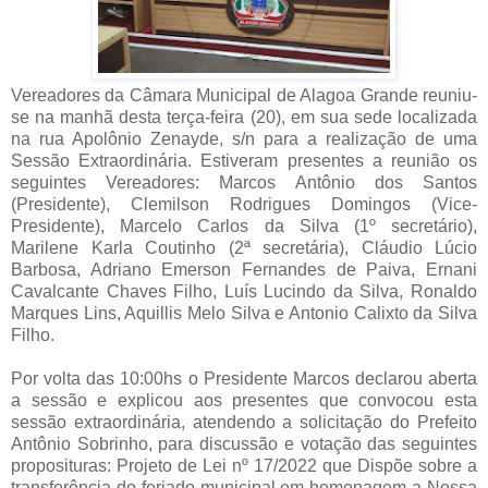
Vereadores da Câmara Municipal de Alagoa Grande reuniu-
se na manhã desta terça-feira (20), em sua sede localizada
na rua Apolônio Zenayde, s/n para a realização de uma
Sessão Extraordinária. Estiveram presentes a reunião os
seguintes Vereadores: Marcos Antônio dos Santos
(Presidente), Clemilson Rodrigues Domingos (Vice-
Presidente), Marcelo Carlos da Silva (1º secretário),
Marilene Karla Coutinho (2ª secretária), Cláudio Lúcio
Barbosa, Adriano Emerson Fernandes de Paiva, Ernani
Cavalcante Chaves Filho, Luís Lucindo da Silva, Ronaldo
Marques Lins, Aquillis Melo Silva e Antonio Calixto da Silva
Filho.
Por volta das 10:00hs o Presidente Marcos declarou aberta
a sessão e explicou aos presentes que convocou esta
sessão extraordinária, atendendo a solicitação do Prefeito
Antônio Sobrinho, para discussão e votação das seguintes
proposituras: Projeto de Lei nº 17/2022
que Dispõe sobre a
transferência do feriado municipal em homenagem a Nossa