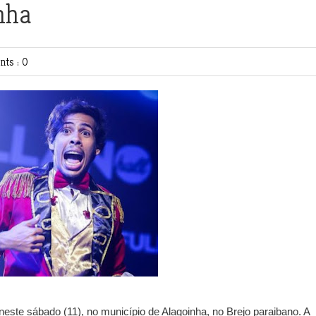
nha
ts : 0
este sábado (11), no município de Alagoinha, no Brejo paraibano. A