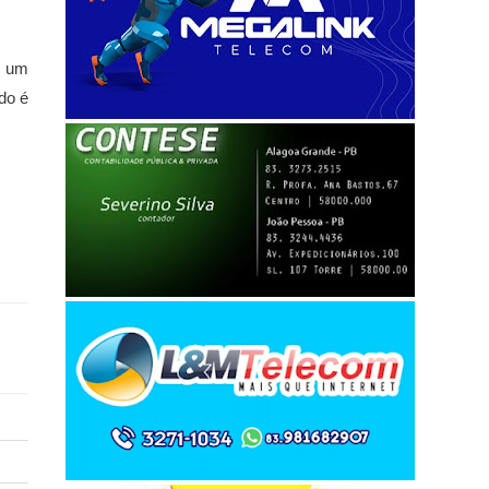
e um
do é