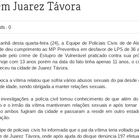
em Juarez Távora
s : 0
nhã desta quarta-feira (24), a Equipe de Policiais Civis de de Al
de deu cumprimento ao MP Preventiva em desfavor de LPS de 36 
ade pelo crime de Estupro de Vulnerável praticado contra sua pró
, hoje com 13 anos porém na data do fato tinha apenas 11 anos, o c
eceu na cidade de Juarez Távora.
oca a vítima relatou que sofria vários abusos sexuais do pai desde 
de idade, sendo obrigada a manter relações sexuais.
investigações a polícia civil tomou conhecimento de que além do 
o e o irmão da vítima mantiveram relações sexuais e após tornar 
co ambos fugiram da cidade e passaram a residir em outro estad
ação.
ipe de policiais civis foi informada que o pai da vítima teria voltado p
e de Juarez Távora, onde após ajuda do disque denúncia 197 efetu