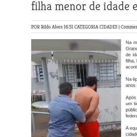
filha menor de idade 
POR Rildo Alves
16:51 CATEGORIA
CIDADES
|
Comment
Na ma
Gran
de id
filha
acont
Na ép
anos 
Após 
um ti
públi
feder
A equ
cidad