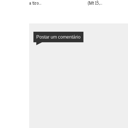
a tiro...
(Mt 15,...
Postar um comentário