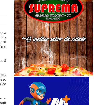
agoa
anos
pria
rime
os 9
pai,
isso
o da
ara a
aram