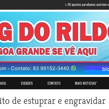
»
38 apostas paraibanas acertam a quadra da 
ASIL
CIDADES
CONTATO
MAIS NOTICIASˇ
to de estuprar e engravidar