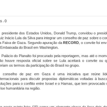
 : 0
 presidente dos Estados Unidos, Donald Trump, convidou o presid
uiz Inácio Lula da Silva para integrar um conselho de paz sobre o con
a Faixa de Gaza. Segundo apuração da
RECORD
, o convite foi en
 Embaixada do Brasil em Washington.
 Palácio do Planalto foi procurado pela reportagem, mas até o mom
ão houve resposta oficial sobre se Lula aceitará o convite ou q
eriam os termos da participação do Brasil no grupo.
 conselho de paz em Gaza é uma iniciativa que reúne líd
nternacionais para discutir propostas diplomáticas voltadas à busc
oluções para o conflito entre Israel e o Hamas, que tem provocado
rise humanitária na região.
ump nesta quinta-feira (15) como um elemento chave da fase dois d