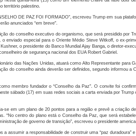
território palestino.
CONSELHO DE PAZ FOI FORMADO”, escreveu Trump em sua plataf
serão anunciados “em breve”.
ção do conselho executivo do organismo, que será presidido por T
o enviado especial para o Oriente Médio Steve Witkoff, o ex-prime
d Kushner, o presidente do Banco Mundial Ajay Banga, o diretor-execu
onselheiro de segurança nacional dos EUA Robert Gabriel.
cionário das Nações Unidas, atuará como Alto Representante para G
uação do conselho ainda deverão ser definidos, segundo informou a 
como membro fundador o “Conselho da Paz”. O convite foi confir
ou neste sábado (17) em suas redes sociais a carta enviada por Trump
ia-se em um plano de 20 pontos para a região e prevê a criação d
s. “No centro do plano está o Conselho da Paz, que será estabele
nistração de governo de transição”, escreveu o presidente america
s a assumir a responsabilidade de construir uma “paz duradoura” e