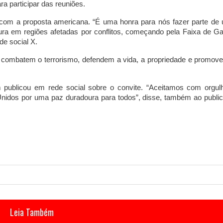
a participar das reuniões.
a com a proposta americana. “É uma honra para nós fazer parte de
ra em regiões afetadas por conflitos, começando pela Faixa de Ga
de social X.
e combatem o terrorismo, defendem a vida, a propriedade e promov
 publicou em rede social sobre o convite. “Aceitamos com orgul
Unidos por uma paz duradoura para todos”, disse, também ao public
Leia Também