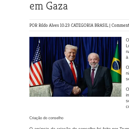
em Gaza
POR Rildo Alves
10:23 CATEGORIA
BRASIL
|
Comments
O
L
n
à
O
n
s
O
i
s
c
Criação do conselho
O anúncio da criação do conselho foi feito por Tr