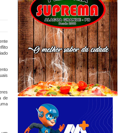
ente
flito
viado
ento
uais
eres
a de
 uma
e um