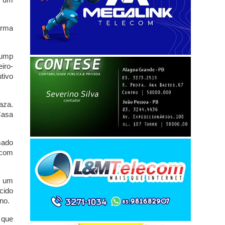
orma
rump
iro-
tivo
aza.
Casa
mado
 com
e um
cido
no.
 que