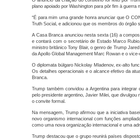
plano apoiado por Washington para pôr fim à guerra no 
“É para mim uma grande honra anunciar que O 
Truth Social, e adicionou que os membros do órgão 
A Casa Branca anunciou nesta sexta (16) a composi
e contará com o secretário de Estado Marco Rubio, 
ministro britânico Tony Blair, o genro de Trump Jare
da Apollo Global Management Marc Rowan e o vice-c
O diplomata búlgaro Nickolay Mladenov, ex-alto fun
Os detalhes operacionais e o alcance efetivo da at
Branca.
Trump também convidou a Argentina para integrar 
pelo presidente argentino, Javier Milei, que divulg
o convite formal.
Na mensagem, Trump afirmou que a iniciativa base
novo organismo internacional com funções ampliada
como uma nova organização internacional e uma admi
Trump destacou que o grupo reunirá países disposto