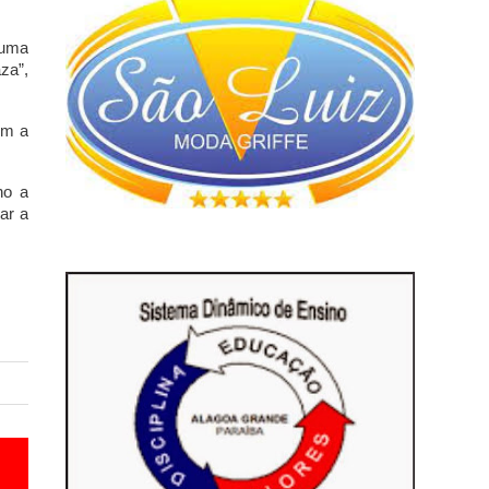
 uma
za”,
em a
ho a
ar a