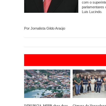
com o superint
parlamentares 
Luis Lucindo.
Por Jornalista Gildo Araújo
DENUNCIA: MPPB abre duas
Câmara de Vereadore