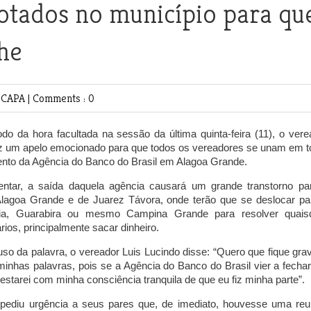
votados no município para qu
he
E
CAPA
|
Comments : 0
do da hora facultada na sessão da última quinta-feira (11), o vere
ez um apelo emocionado para que todos os vereadores se unam em t
nto da Agência do Banco do Brasil em Alagoa Grande.
entar, a saída daquela agência causará um grande transtorno pa
lagoa Grande e de Juarez Távora, onde terão que se deslocar pa
ia, Guarabira ou mesmo Campina Grande para resolver quais
ios, principalmente sacar dinheiro.
so da palavra, o vereador Luis Lucindo disse: “Quero que fique gra
minhas palavras, pois se a Agência do Banco do Brasil vier a fecha
starei com minha consciência tranquila de que eu fiz minha parte”.
pediu urgência a seus pares que, de imediato, houvesse uma reu