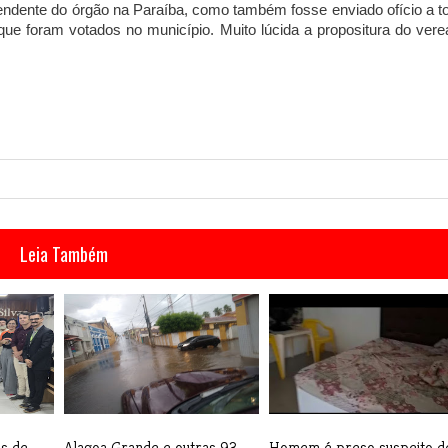
endente do órgão na Paraíba, como também fosse enviado ofício a t
que foram votados no município. Muito lúcida a propositura do vere
Leia Também
s de
Alagoa Grande e outras 93
Homem é preso suspeito d