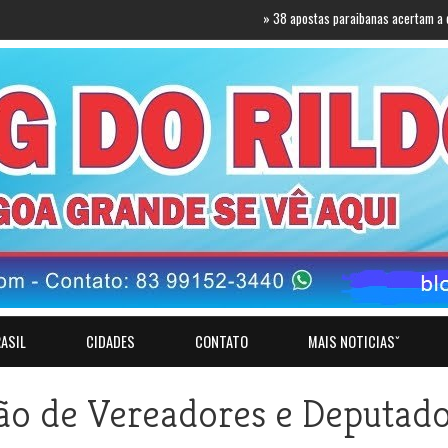
»
38 apostas paraibanas acertam a quadra da 
ASIL
CIDADES
CONTATO
MAIS NOTICIASˇ
ião de Vereadores e Deputad