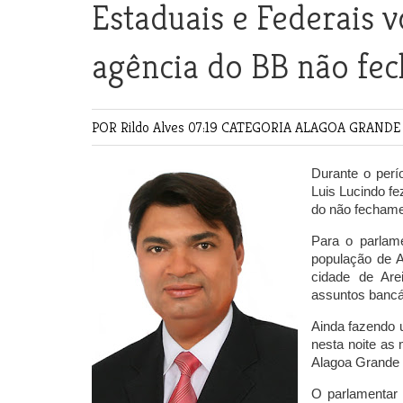
Estaduais e Federais 
agência do BB não fec
POR Rildo Alves
07:19 CATEGORIA
ALAGOA GRAND
Durante o perío
Luis Lucindo f
do não fechame
Para o parlam
população de A
cidade de Are
assuntos bancár
Ainda fazendo u
nesta noite as 
Alagoa Grande e
O parlamentar 