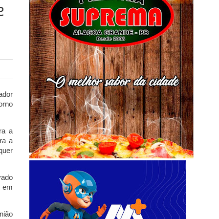
e
ador
orno
ra a
ra a
quer
vado
r em
nião