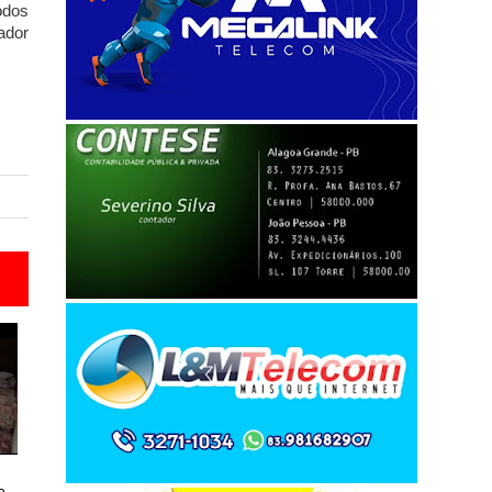
odos
ador
e